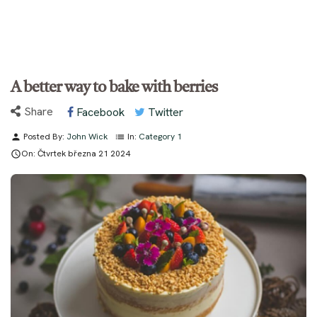
A better way to bake with berries
Share
Facebook
Twitter
Posted By:
John Wick
In:
Category 1
person
list
On:
Čtvrtek
března
21
2024
