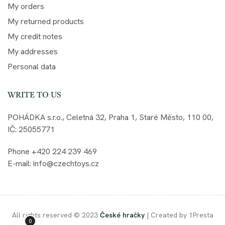
My orders
My returned products
My credit notes
My addresses
Personal data
WRITE TO US
POHÁDKA s.r.o., Celetná 32, Praha 1, Staré Město, 110 00,
IČ: 25055771
Phone +420 224 239 469
E-mail: info@czechtoys.cz
All rights reserved © 2023
České hračky
| Created by 1Presta
0