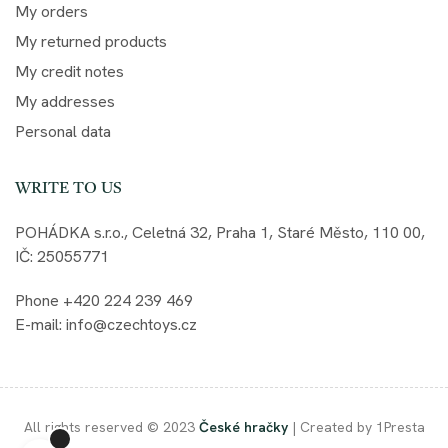
My orders
My returned products
My credit notes
My addresses
Personal data
WRITE TO US
POHÁDKA s.r.o., Celetná 32, Praha 1, Staré Město, 110 00,
IČ: 25055771
Phone +420 224 239 469
E-mail: info@czechtoys.cz
All rights reserved © 2023
České hračky
| Created by 1Presta