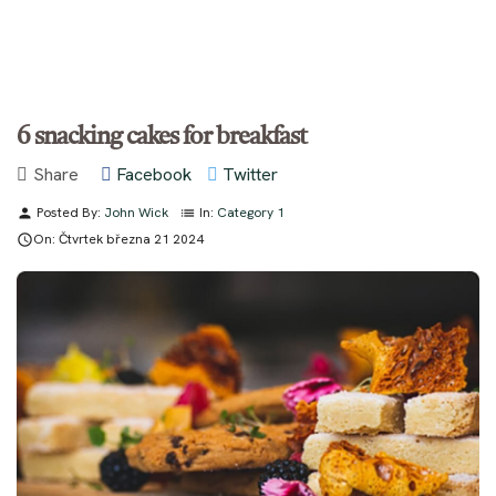
6 snacking cakes for breakfast
Share
Facebook
Twitter
Posted By:
John Wick
In:
Category 1
person
list
On:
Čtvrtek
března
21
2024
