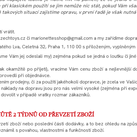
a při klasickém použití se jim nemůže nic stát, pokud Vám vš
takových situací zajistíme opravu, v první řadě je však nutná
vrátit.
czechtoys.cz či marionettesshop@gmail.com a my zařídime doprav
latého Lva, Celetná 32, Praha 1, 110 00 s přiloženým, vyplněný
jsme Vám jej odeslali my) zejména pokud se jedná o loutku či j
ak okamžitě po přijetí), vracíme Vám cenu zboží a nejlevnější
provedli při objednávce.
ním prodejny, či za použití jakéhokoli dopravce, je zcela ve Vaši
 náklady na dopravu jsou pro nás velmi vysoké (zejména při exp
dovolit v případě vratky rozmar zákazníků.
TĚ 2 TÝDNŮ OD PŘEVZETÍ ZBOŽÍ
etí zboží nebo poslední části dodávky, a to bez ohledu na způso
známil s povahou, vlastnostmi a funkčností zboží.