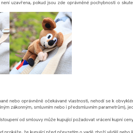
a není uzavřena, pokud jsou zde oprávněné pochybnosti o skuteč
nané nebo oprávněně očekávané vlastnosti, nehodí se k obvyklé
jiným zákonným, smluvním nebo i předsmluvním parametrům), jedn
stoupení od smlouvy může kupující požadovat vrácení kupní ceny 
ud prokáže, že kupující před převzetím o vadě zboží věděl nebo j