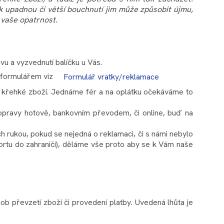
ak upadnou či větší bouchnutí jim může způsobit újmu,
 vaše opatrnost.
u a vyzvednutí balíčku u Vás.
m formulářem viz
Formulář vratky/reklamace
iné křehké zboží. Jednáme fér a na oplátku očekáváme to
 dopravy hotově, bankovním převodem, či online, buď na
ch rukou, pokud se nejedná o reklamaci, či s námi nebylo
ortu do zahraničí), děláme vše proto aby se k Vám naše
b převzetí zboží či provedení platby. Uvedená lhůta je