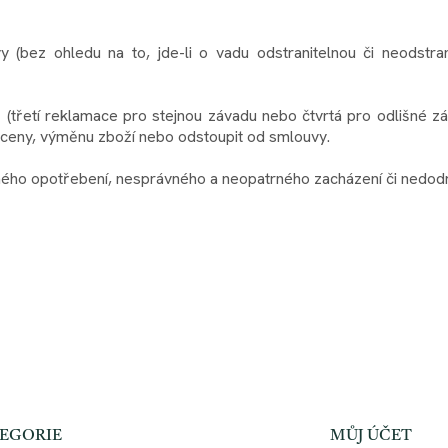
(bez ohledu na to, jde-li o vadu odstranitelnou či neodstran
 (třetí reklamace pro stejnou závadu nebo čtvrtá pro odlišné z
ní ceny, výměnu zboží nebo odstoupit od smlouvy.
ného opotřebení, nesprávného a neopatrného zacházení či nedodrž
EGORIE
MŮJ ÚČET