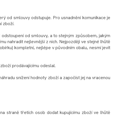
terý od smlouvy odstupuje. Pro usnadnění komunikace je
í zboží.
 od odstoupení od smlouvy, a to stejným způsobem, jakým
ímu nahradit nejlevnější z nich. Nejpozději ve stejné lhůtě
obírku) kompletní, nejlépe v původním obalu, nesmí jevit
 zboží prodávajícímu odeslal.
 náhradu snížení hodnoty zboží a započíst jej na vracenou
a straně třetích osob dodat kupujícímu zboží ve lhůtě