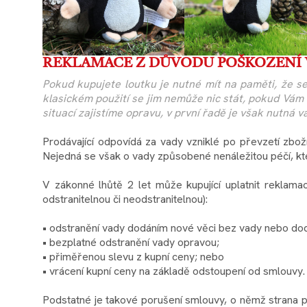
REKLAMACE Z DŮVODU POŠKOZENÍ 
Pokud kupujete loutku je nutné mít na paměti, že se
klasickém použití se jim nemůže nic stát, pokud Vám
situací zajistíme opravu, v první řadě je však nutná v
Prodávající odpovídá za vady vzniklé po převzetí zbo
Nejedná se však o vady způsobené nenáležitou péčí, kter
V zákonné lhůtě 2 let může kupující uplatnit reklam
odstranitelnou či neodstranitelnou):
• odstranění vady dodáním nové věci bez vady nebo dodá
• bezplatné odstranění vady opravou;
• přiměřenou slevu z kupní ceny; nebo
• vrácení kupní ceny na základě odstoupení od smlouvy.
Podstatné je takové porušení smlouvy, o němž strana p