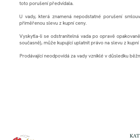
toto porušení předvídala.
U vady, která znamená nepodstatné porušení smlouvy 
přiměřenou slevu z kupní ceny.
Vyskytla-li se odstranitelná vada po opravě opakovaně
současně), může kupující uplatnit právo na slevu z kup
Prodávající neodpovídá za vady vzniklé v důsledku běž
KAT