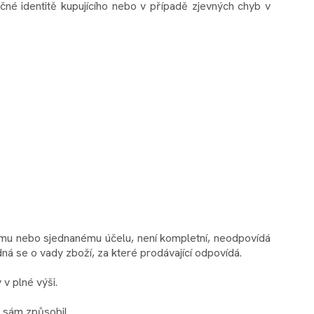
né identitě kupujícího nebo v případě zjevných chyb v
mu nebo sjednanému účelu, není kompletní, neodpovídá
á se o vady zboží, za které prodávající odpovídá.
v plné výši.
i sám způsobil.