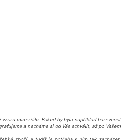
či vzoru materiálu. Pokud by byla například barevnost
grafujeme a necháme si od Vás schválit, až po Vašem
řehké zboží, a tudíž je potřeba s ním tak zacházet.