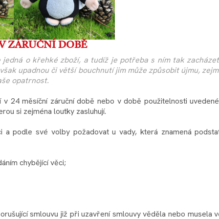
V ZÁRUČNÍ DOBĚ
 jedná o křehké zboží, a tudíž je potřeba s ním tak zacházet.
 však upadnou či větší bouchnutí jim může způsobit újmu, zej
aše opatrnost.
ží v 24 měsíční záruční době nebo v době použitelnosti uveden
ou si zejména loutky zasluhují.
aci a podle své volby požadovat u vady, která znamená podstat
ním chybějící věci;
orušující smlouvu již při uzavření smlouvy věděla nebo musela 