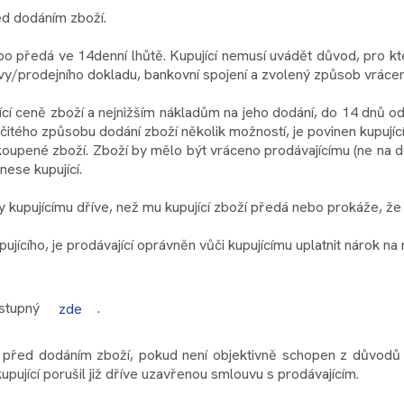
ed dodáním zboží.
bo předá ve 14denní lhůtě. Kupující nemusí uvádět důvod, pro k
y/prodejního dokladu, bankovní spojení a zvolený způsob vrácen
dající ceně zboží a nejnižším nákladům na jeho dodání, do 14 dnů
 určitého způsobu dodání zboží několik možností, je povinen kupujíc
koupené zboží. Zboží by mělo být vráceno prodávajícímu (ne na d
ese kupující.
ky kupujícímu dříve, než mu kupující zboží předá nebo prokáže, že
ícího, je prodávající oprávněn vůči kupujícímu uplatnit nárok na
ostupný
.
zde
v před dodáním zboží, pokud není objektivně schopen z důvodů n
ující porušil již dříve uzavřenou smlouvu s prodávajícím.