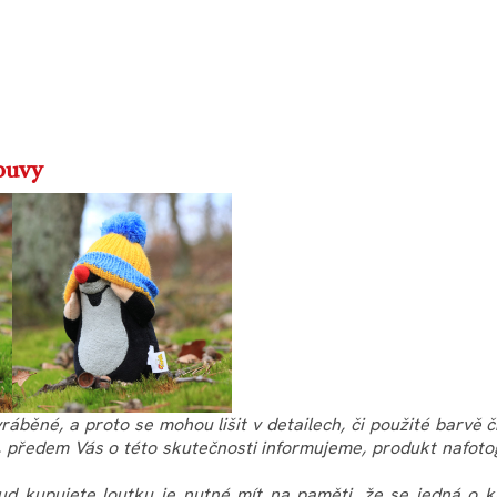
ouvy
ráběné, a proto se mohou lišit v detailech, či použité barvě 
, předem Vás o této skutečnosti informujeme, produkt nafoto
ud kupujete loutku je nutné mít na paměti, že se jedná o k