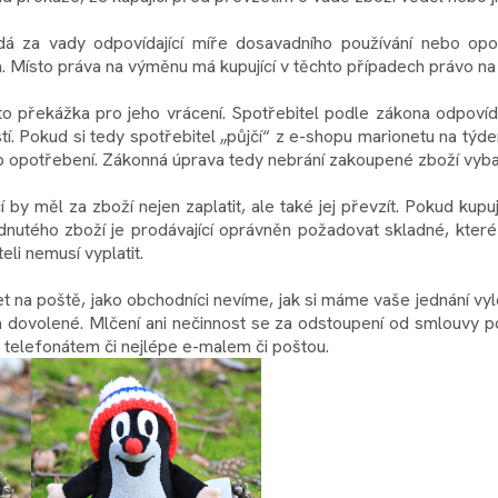
á za vady odpovídající míře dosavadního používání nebo opot
a. Místo práva na výměnu má kupující v těchto případech právo n
 překážka pro jeho vrácení. Spotřebitel podle zákona odpovídá 
í. Pokud si tedy spotřebitel „půjčí“ z e-shopu marionetu na týden
opotřebení. Zákonná úprava tedy nebrání zakoupené zboží vybalit 
by měl za zboží nejen zaplatit, ale také jej převzít. Pokud kupu
dnutého zboží je prodávající oprávněn požadovat skladné, kter
li nemusí vyplatit.
na poště, jako obchodníci nevíme, jak si máme vaše jednání vylo
na dovolené. Mlčení ani nečinnost se za odstoupení od smlouvy 
 telefonátem či nejlépe e-malem či poštou.