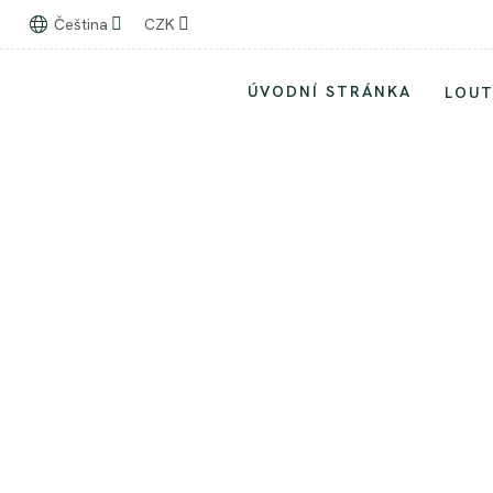
Čeština
CZK
ÚVODNÍ STRÁNKA
LOU
Vrácení či reklamace zboží
Vrácení či reklamace zbo