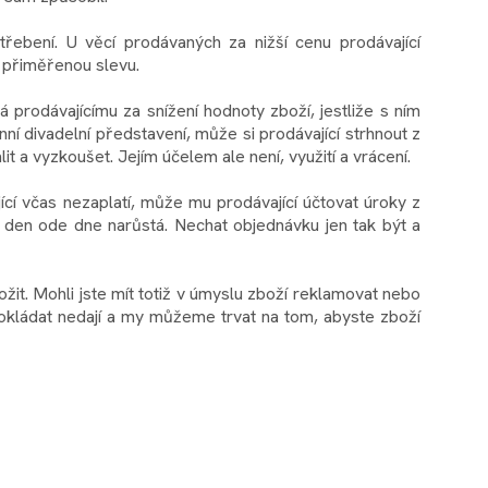
řebení. U věcí prodávaných za nižší cenu prodávající
a přiměřenou slevu.
prodávajícímu za snížení hodnoty zboží, jestliže s ním
ní divadelní představení, může si prodávající strhnout z
a vyzkoušet. Jejím účelem ale není, využití a vrácení.
jící včas nezaplatí, může mu prodávající účtovat úroky z
é den ode dne narůstá. Nechat objednávku jen tak být a
žit. Mohli jste mít totiž v úmyslu zboží reklamovat nebo
pokládat nedají a my můžeme trvat na tom, abyste zboží