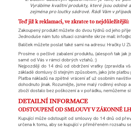
Vyrábíme kvalitní produkty, které jsou odolné 
zejména pro loutky sádrové. Rádi Vám v případě 
Teď již k reklamaci, ve zkratce to nejdůležitější:
Zakoupený produkt můžete do dvou týdnů od jeho přijetí 
Jednoduše nám tuto situaci oznámíte skrze mail: info@
Balíček můžete poslat také sami na adresu: Hračky U Z
Prosíme o pečlivé zabalení produktu, (alespoň tak jak 
samé od Vás v rámci dobrých vztahů. :)
Nejpozději do 14 dnů od obdržení vratky (zpravidla vš
základě domluvy či stejným způsobem, jako jste platbu 
Platba nákladů na zpětné vrácení ať už osobním navštíve
dohodnuto jinak. Rozumějte, jsme malý rodinný eshop a
zboží dostalo bez poškození a v pořádku, nemůžeme si 
DETAILNÍ INFORMACE
ODSTOUPENÍ OD SMLOUVY V ZÁKONNÉ LHŮ
Kupující může odstoupit od smlouvy do 14 dnů od převz
určena k tomu, aby se kupující v přiměřeném rozsahu se