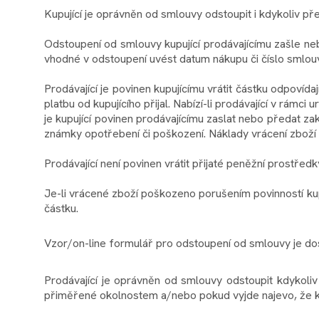
Kupující je oprávněn od smlouvy odstoupit i kdykoliv př
Odstoupení od smlouvy kupující prodávajícímu zašle ne
vhodné v odstoupení uvést datum nákupu či číslo smlouv
Prodávající je povinen kupujícímu vrátit částku odpoví
platbu od kupujícího přijal. Nabízí-li prodávající v rámci
je kupující povinen prodávajícímu zaslat nebo předat za
známky opotřebení či poškození. Náklady vrácení zboží n
Prodávající není povinen vrátit přijaté peněžní prostřed
Je-li vrácené zboží poškozeno porušením povinností kupuj
částku.
Vzor/on-line formulář pro odstoupení od smlouvy je d
Prodávající je oprávněn od smlouvy odstoupit kdykoli
přiměřené okolnostem a/nebo pokud vyjde najevo, že kup