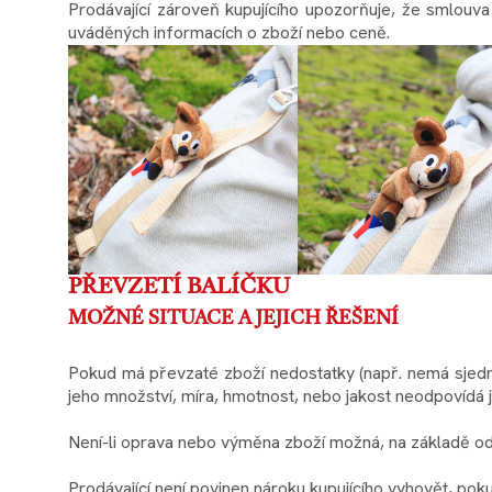
Prodávající zároveň kupujícího upozorňuje, že smlouv
uváděných informacích o zboží nebo ceně.
PŘEVZETÍ BALÍČKU
MOŽNÉ SITUACE A JEJICH ŘEŠENÍ
Pokud má převzaté zboží nedostatky (např. nemá sjed
jeho množství, míra, hmotnost, nebo jakost neodpovídá 
Není-li oprava nebo výměna zboží možná, na základě od
Prodávající není povinen nároku kupujícího vyhovět, pok