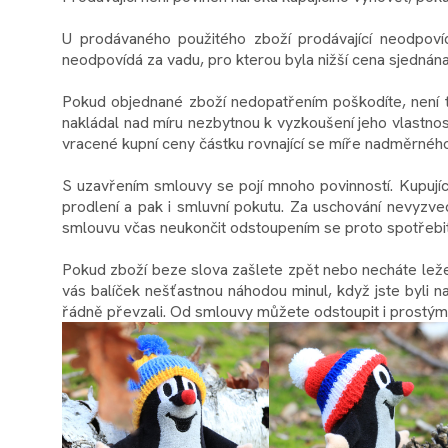
U prodávaného použitého zboží prodávající neodpovíd
neodpovídá za vadu, pro kterou byla nižší cena sjednán
Pokud objednané zboží nedopatřením poškodíte, není to
nakládal nad míru nezbytnou k vyzkoušení jeho vlastnost
vracené kupní ceny částku rovnající se míře nadměrného 
S uzavřením smlouvy se pojí mnoho povinností. Kupující 
prodlení a pak i smluvní pokutu. Za uschování nevyzve
smlouvu včas neukončit odstoupením se proto spotřebite
Pokud zboží beze slova zašlete zpět nebo necháte ležet 
vás balíček nešťastnou náhodou minul, když jste byli 
řádně převzali. Od smlouvy můžete odstoupit i prostým