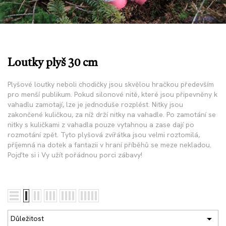
Loutky plyš 30 cm
Plyšové loutky neboli chodičky jsou skvělou hračkou především
pro menší publikum. Pokud silonové nitě, které jsou připevněny k
vahadlu zamotají, lze je jednoduše rozplést. Nitky jsou
zakončené kuličkou, za níž drží nitky na vahadle. Po zamotání se
nitky s kuličkami z vahadla pouze vytahnou a zase dají po
rozmotání zpět. Tyto plyšová zvířátka jsou velmi roztomilá,
příjemná na dotek a fantazii v hraní příběhů se meze nekladou.
Pojďte si i Vy užít pořádnou porci zábavy!

Důležitost